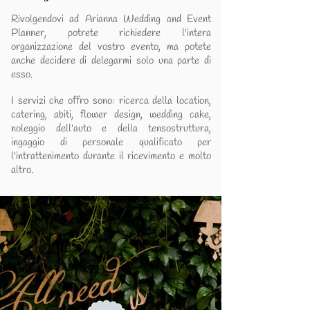
Rivolgendovi ad Arianna Wedding and Event
Planner, potrete richiedere l'intera
organizzazione del vostro evento, ma potete
anche decidere di delegarmi solo una parte di
esso.
I servizi che offro sono: ricerca della location,
catering, abiti, flower design, wedding cake,
noleggio dell'auto e della tensostruttura,
ingaggio di personale qualificato per
l'intrattenimento durante il ricevimento e molto
altro.